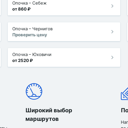
Опочка
–
Себеж
от 860 ₽
Опочка
–
Чернигов
Проверить цену
Опочка
–
Юховичи
от 2520 ₽
Широкий выбор
По
маршрутов
Нап