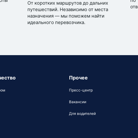
оты
по 
От коротких маршрутов до дальних
отв
путешествий. Независимо от места
назначения — мы поможем найти
идеального перевозчика.
чество
Прочее
ром
Пресс-центр
Вакансии
Для водителей