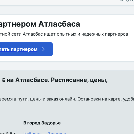
артнером Атласбаса
утной сети Атласбас ищет опытных и надежных партнеров
тать партнером
 на Атласбасе. Расписание, цены,
время в пути, цены и заказ онлайн. Остановки на карте, удо
В город Задорье
от 8.5 
Избище — Задорье