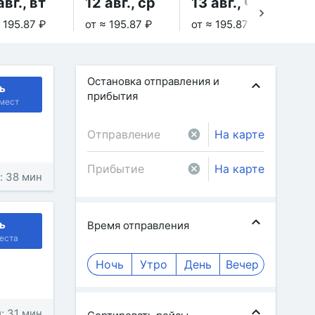
авг., вт
12 авг., ср
13 авг., чт
14
 195.87 ₽
от ≈ 195.87 ₽
от ≈ 195.87 ₽
Не
Остановка отправления и
ь
прибытия
мест
На карте
На карте
: 38 мин
ь
Время отправления
еста
Ночь
Утро
День
Вечер
: 31 мин