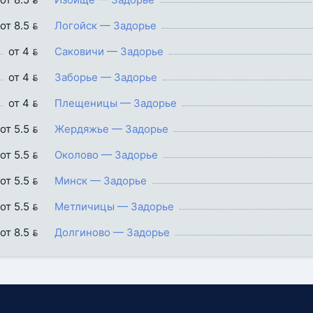
от 8.5 
Логойск — Задорье
от 4 
Саковичи — Задорье
от 4 
Заборье — Задорье
от 4 
Плещеницы — Задорье
от 5.5 
Жердяжье — Задорье
от 5.5 
Околово — Задорье
от 5.5 
Минск — Задорье
от 5.5 
Метличицы — Задорье
от 8.5 
Долгиново — Задорье