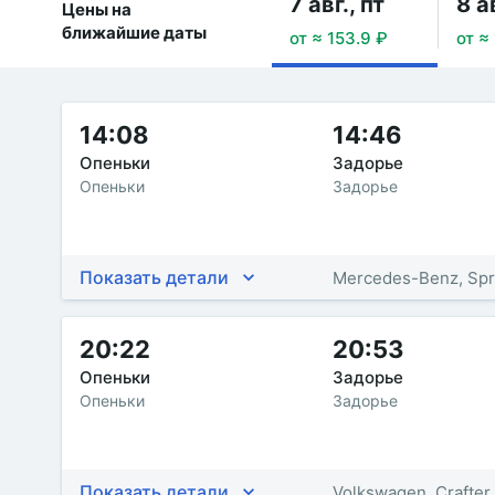
7 авг., пт
8 а
Цены на
ближайшие даты
от ≈ 153.9 ₽
от ≈
14:08
14:46
Опеньки
Задорье
Опеньки
Задорье
Показать детали
Mercedes-Benz, Spr
20:22
20:53
Опеньки
Задорье
Опеньки
Задорье
Показать детали
Volkswagen, Crafter