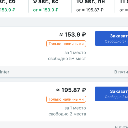
вг., сб
9 авг., вс
10 авг., пн
11 
 153.9 ₽
от ≈ 153.9 ₽
от ≈ 195.87 ₽
от ≈
≈
153.9
₽
Заказат
Свободно 5+ 
Только наличными
за 1 место
свободно 5+ мест
inter
В пути
≈
195.87
₽
Заказат
Свободно 2 м
Только наличными
за 1 место
свободно 2 места
В пути