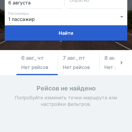
Обратно
Пассажиры
Найти
6 авг., чт
7 авг., пт
8 авг., сб
Нет рейсов
Нет рейсов
Нет рейсов
Рейсов не найдено
Попробуйте изменить точки маршрута или
настройки фильтров.