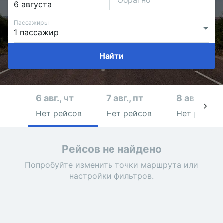
Обратно
Пассажиры
Найти
6 авг., чт
7 авг., пт
8 авг., сб
Нет рейсов
Нет рейсов
Нет рейсов
Рейсов не найдено
Попробуйте изменить точки маршрута или
настройки фильтров.