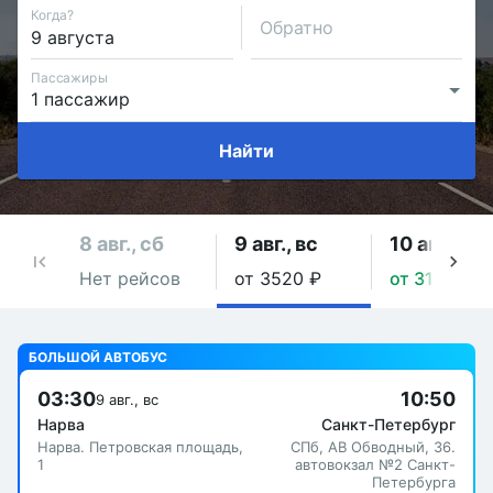
Когда?
Обратно
Пассажиры
Найти
8 авг., сб
9 авг., вс
10 авг., пн
Нет рейсов
от 3520 ₽
от 3150 ₽
БОЛЬШОЙ АВТОБУС
03:30
10:50
9 авг., вс
Нарва
Санкт-Петербург
Нарва. Петровская площадь,
СПб, АВ Обводный, 36.
1
автовокзал №2 Санкт-
Петербурга