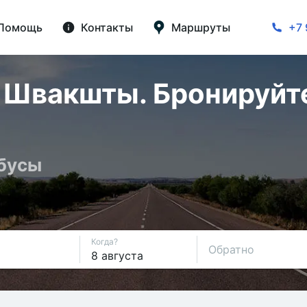
Помощь
Контакты
Маршруты
+7 
Швакшты. Бронируйте
обусы
Когда?
Обратно