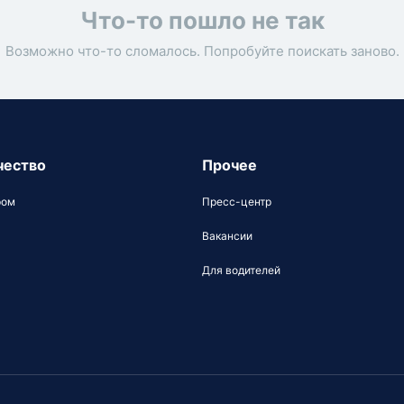
Что-то пошло не так
Возможно что-то сломалось. Попробуйте поискать заново.
чество
Прочее
ром
Пресс-центр
Вакансии
Для водителей