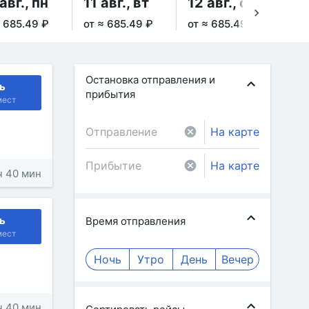
авг., пн
11 авг., вт
12 авг., ср
13
≈ 685.49 ₽
от ≈ 685.49 ₽
от ≈ 685.49 ₽
от 
Остановка отправления и
ь
прибытия
мест
На карте
На карте
 ч 40 мин
ь
Время отправления
мест
Ночь
Утро
День
Вечер
 ч 40 мин