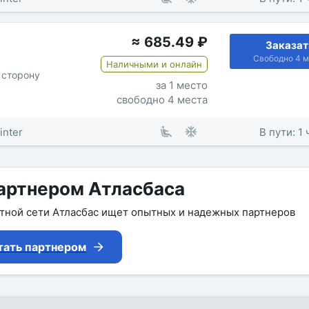
≈
685.49
₽
Заказат
Свободно 4 м
Наличными и онлайн
 сторону
за 1 место
свободно 4 места
inter
В пути: 1
артнером Атласбаса
утной сети Атласбас ищет опытных и надежных партнеров
тать партнером