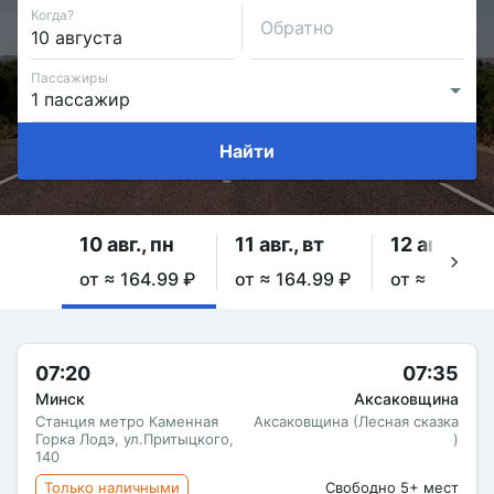
Когда?
Обратно
Пассажиры
Найти
10 авг., пн
11 авг., вт
12 авг., ср
от ≈ 164.99 ₽
от ≈ 164.99 ₽
от ≈ 164.99
07:20
07:35
Минск
Аксаковщина
Станция метро Каменная
Аксаковщина (Лесная сказка
Горка Лодэ, ул.Притыцкого,
)
140
Только наличными
Свободно 5+ мест