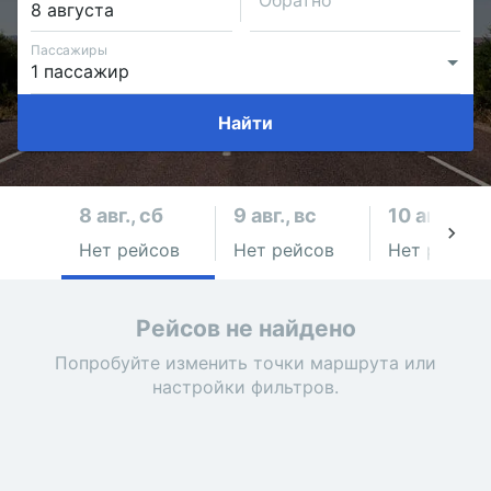
Обратно
Пассажиры
Найти
8 авг., сб
9 авг., вс
10 авг., пн
Нет рейсов
Нет рейсов
Нет рейсов
Рейсов не найдено
Попробуйте изменить точки маршрута или
настройки фильтров.