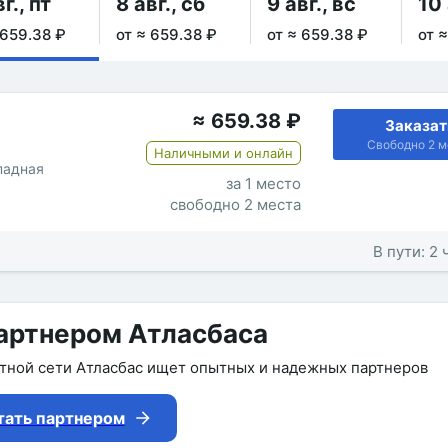
г., пт
8 авг., сб
9 авг., вс
10 
 659.38 ₽
от ≈ 659.38 ₽
от ≈ 659.38 ₽
от 
≈
659.38
₽
Заказат
Свободно 2 м
Наличными и онлайн
падная
за 1 место
свободно 2 места
В пути: 2 
артнером Атласбаса
утной сети Атласбас ищет опытных и надежных партнеров
тать партнером