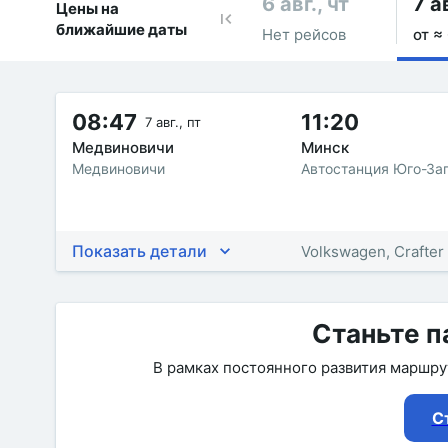
6 авг., чт
7 ав
Цены на
ближайшие даты
Нет рейсов
от ≈
08:47
11:20
7 авг., пт
Медвиновичи
Минск
Медвиновичи
Автостанция Юго-За
Показать детали
Volkswagen, Crafter
Станьте п
В рамках постоянного развития маршр
С