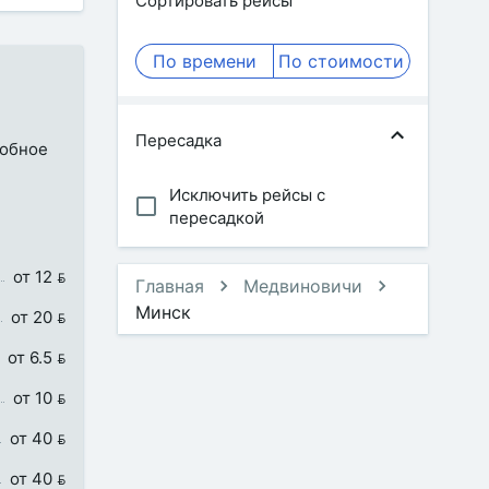
Сортировать рейсы
По времени
По стоимости
Пересадка
добное
Исключить рейсы с
пересадкой
от 12 
Главная
Медвиновичи
Минск
от 20 
от 6.5 
от 10 
от 40 
от 40 