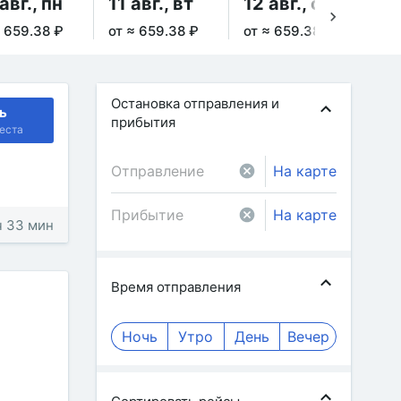
авг., пн
11 авг., вт
12 авг., ср
13
≈ 659.38 ₽
от ≈ 659.38 ₽
от ≈ 659.38 ₽
от 
Остановка отправления и
ь
прибытия
еста
На карте
На карте
ч 33 мин
Время отправления
Ночь
Утро
День
Вечер