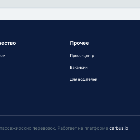
чество
Прочее
ром
Пресс-центр
Вакансии
Для водителей
у пассажирских перевозок
.
Работает на платформе
carbus.io