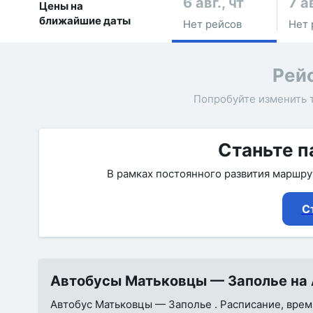
6 авг., чт
7 ав
Цены на
ближайшие даты
Нет рейсов
Нет 
Рей
Попробуйте изменить 
Станьте п
В рамках постоянного развития маршр
С
Автобусы Матьковцы — Заполье на 
Автобус Матьковцы — Заполье . Расписание, время 