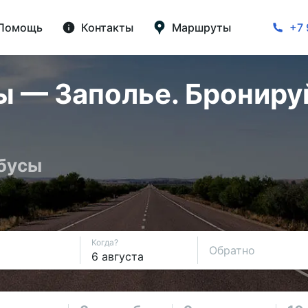
Помощь
Контакты
Маршруты
+7 
 — Заполье. Бронируй
обусы
Когда?
Обратно