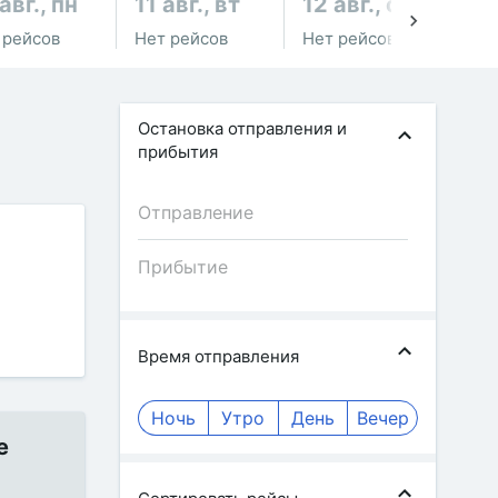
авг., пн
11 авг., вт
12 авг., ср
13
 рейсов
Нет рейсов
Нет рейсов
Не
Остановка отправления и
прибытия
Время отправления
Ночь
Утро
День
Вечер
е