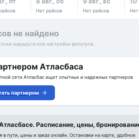
г., пт
8 авг., сб
9 авг., вс
10 
рейсов
Нет рейсов
Нет рейсов
Нет
сов не найдено
точки маршрута или настройки фильтров.
артнером Атласбаса
утной сети Атласбас ищет опытных и надежных партнеров
тать партнером
Атласбасе. Расписание, цены, бронировани
в пути, цены и заказ онлайн. Остановки на карте, удобное