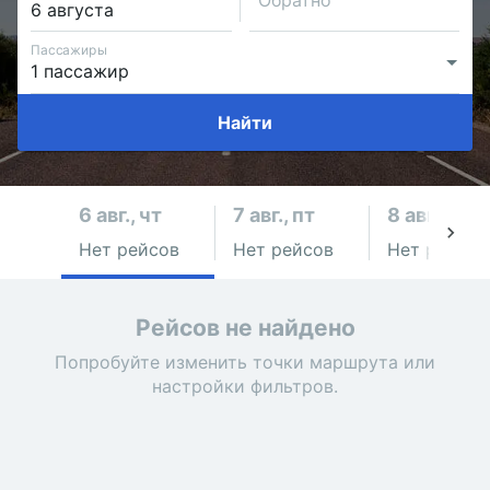
Обратно
Пассажиры
Найти
6 авг., чт
7 авг., пт
8 авг., сб
Нет рейсов
Нет рейсов
Нет рейсов
Рейсов не найдено
Попробуйте изменить точки маршрута или
настройки фильтров.