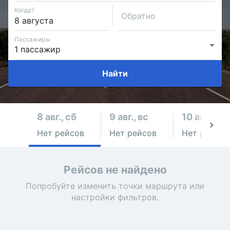
Когда?
Обратно
Пассажиры
Найти
8 авг., сб
9 авг., вс
10 авг., пн
Нет рейсов
Нет рейсов
Нет рейсов
Рейсов не найдено
Попробуйте изменить точки маршрута или
настройки фильтров.