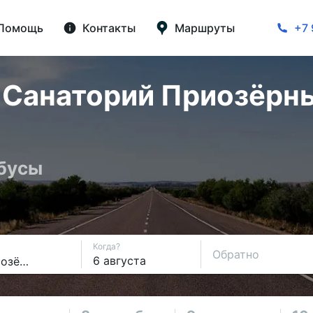
Помощь
Контакты
Маршруты
+7 
Санаторий Приозёрны
обусы
Когда?
Обратно