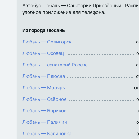
Автобус Любань — Санаторий Приозёрный . Расписа
удобное приложение для телефона.
Из города Любань
Любань — Солигорск
о
Любань — Осовец
о
Любань — санаторий Рассвет
о
Любань — Плюсна
о
Любань — Мозырь
от
Любань — Озёрное
о
Любань — Бориков
о
Любань — Паличин
о
Любань — Калиновка
о