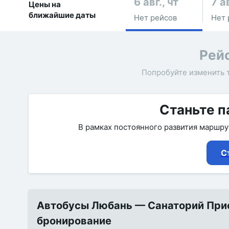
6 авг., чт
7 ав
Цены на
ближайшие даты
Нет рейсов
Нет 
Рей
Попробуйте изменить 
Станьте п
В рамках постоянного развития маршр
С
Автобусы Любань — Санаторий Прио
бронирование