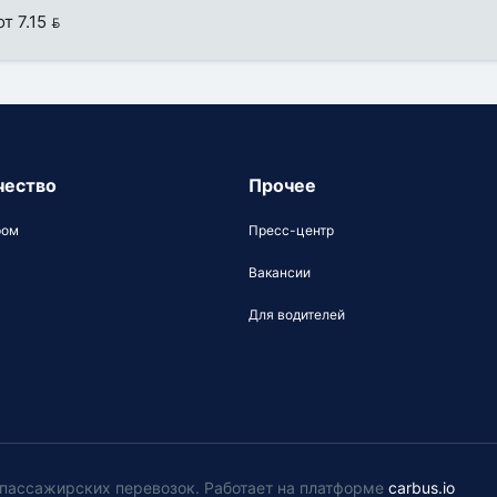
от 7.15 
чество
Прочее
ром
Пресс-центр
Вакансии
Для водителей
у пассажирских перевозок
.
Работает на платформе
carbus.io