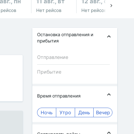
авг., пн
11 авг., вт
12 авг., ср
13
 рейсов
Нет рейсов
Нет рейсов
Не
Остановка отправления и
прибытия
Время отправления
Ночь
Утро
День
Вечер