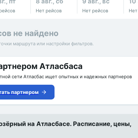
г., пт
8 авг., сб
9 авг., вс
10 
рейсов
Нет рейсов
Нет рейсов
Нет
сов не найдено
точки маршрута или настройки фильтров.
артнером Атласбаса
утной сети Атласбас ищет опытных и надежных партнеров
тать партнером
зёрный на Атласбасе. Расписание, цены,