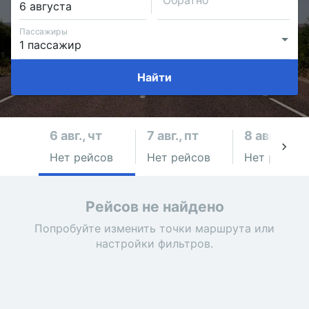
Обратно
Пассажиры
Найти
6 авг., чт
7 авг., пт
8 авг., сб
Нет рейсов
Нет рейсов
Нет рейсов
Рейсов не найдено
Попробуйте изменить точки маршрута или
настройки фильтров.