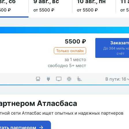
вг., сб
9 авг., вс
10 авг., пн
11 
500 ₽
от 5500 ₽
от 5500 ₽
от 
5500
₽
Заказат
До 364 миль н
Только онлайн
счёт
за 1 место
свободно 5+ мест
В пути: 16 
артнером Атласбаса
утной сети Атласбас ищет опытных и надежных партнеров
тать партнером