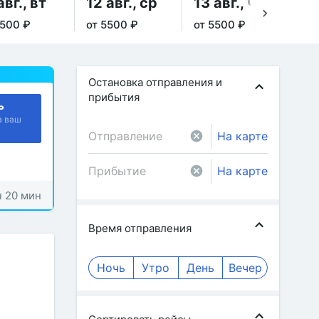
авг., вт
12 авг., ср
13 авг., чт
14
5500 ₽
от 5500 ₽
от 5500 ₽
от 
Остановка отправления и
прибытия
ь
а ваш
На карте
На карте
ч 20 мин
Время отправления
Ночь
Утро
День
Вечер