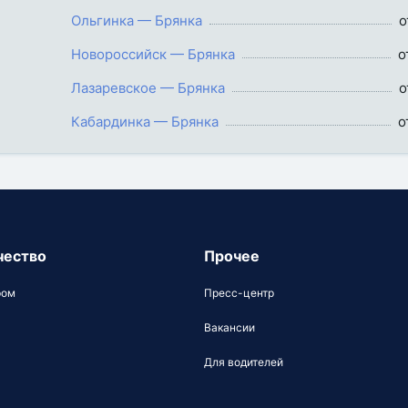
Ольгинка — Брянка
о
Новороссийск — Брянка
о
Лазаревское — Брянка
о
Кабардинка — Брянка
о
чество
Прочее
ром
Пресс-центр
Вакансии
Для водителей