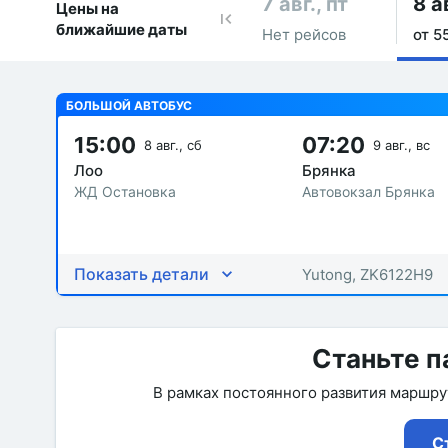
7 авг., пт
8 а
Цены на
ближайшие даты
Нет рейсов
от 5
БОЛЬШОЙ АВТОБУС
15:00
07:20
8 авг., сб
9 авг., вс
Лоо
Брянка
ЖД Остановка
Автовокзал Брянка
Показать детали
Yutong, ZK6122H9
Станьте п
В рамках постоянного развития маршр
С