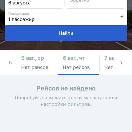
Обратно
Пассажиры
Найти
5 авг., ср
6 авг., чт
7 авг., пт
Нет рейсов
Нет рейсов
Нет рейсов
Рейсов не найдено
Попробуйте изменить точки маршрута или
настройки фильтров.