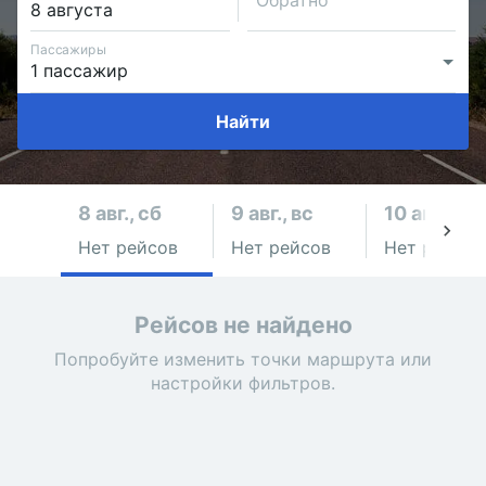
Обратно
Пассажиры
Найти
8 авг., сб
9 авг., вс
10 авг., пн
Нет рейсов
Нет рейсов
Нет рейсов
Рейсов не найдено
Попробуйте изменить точки маршрута или
настройки фильтров.