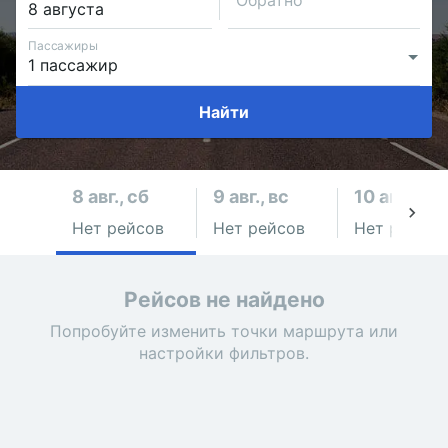
Обратно
Пассажиры
Найти
8 авг., сб
9 авг., вс
10 авг., пн
Нет рейсов
Нет рейсов
Нет рейсов
Рейсов не найдено
Попробуйте изменить точки маршрута или
настройки фильтров.