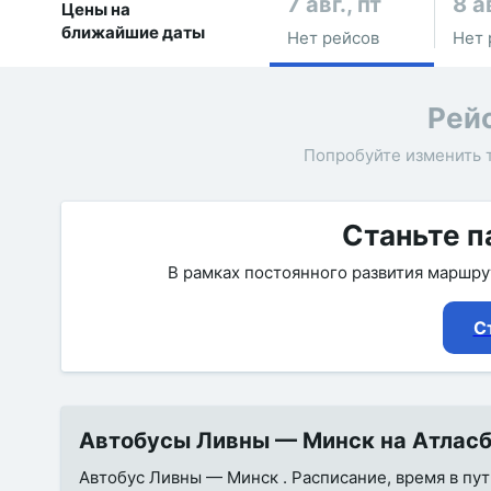
7 авг., пт
8 а
Цены на
ближайшие даты
Нет рейсов
Нет 
Рей
Попробуйте изменить 
Станьте п
В рамках постоянного развития маршр
С
Автобусы Ливны — Минск на Атласба
Автобус Ливны — Минск . Расписание, время в пут