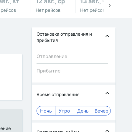
авг., вт
12 авг., ср
13 авг., чт
14
 рейсов
Нет рейсов
Нет рейсов
Не
Остановка отправления и
прибытия
Время отправления
Ночь
Утро
День
Вечер
жение