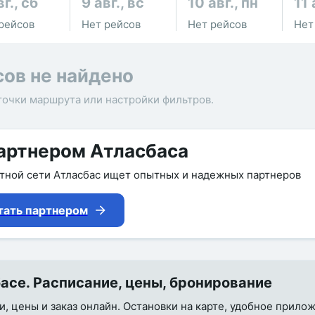
вг., сб
9 авг., вс
10 авг., пн
11 
рейсов
Нет рейсов
Нет рейсов
Нет
сов не найдено
точки маршрута или настройки фильтров.
артнером Атласбаса
утной сети Атласбас ищет опытных и надежных партнеров
тать партнером
се. Расписание, цены, бронирование
и, цены и заказ онлайн. Остановки на карте, удобное прило