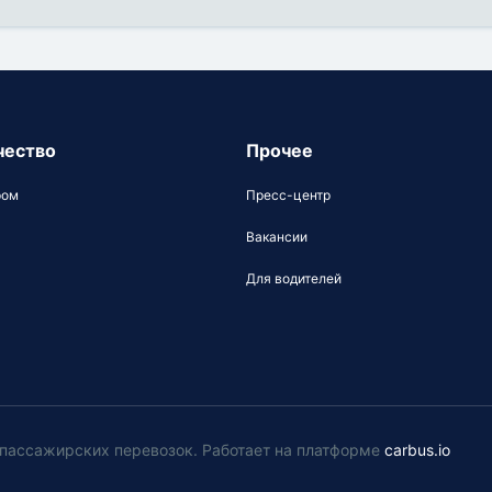
чество
Прочее
ром
Пресс-центр
Вакансии
Для водителей
у пассажирских перевозок
.
Работает на платформе
carbus.io