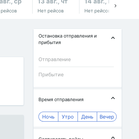
авг., ср
13 авг., чт
14 авг., пт
15
 рейсов
Нет рейсов
Нет рейсов
Не
Остановка отправления и
прибытия
Время отправления
Ночь
Утро
День
Вечер