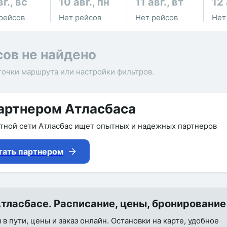
вг., вс
10 авг., пн
11 авг., вт
12 
рейсов
Нет рейсов
Нет рейсов
Нет
сов не найдено
точки маршрута или настройки фильтров.
артнером Атласбаса
утной сети Атласбас ищет опытных и надежных партнеров
тать партнером
тласбасе. Расписание, цены, бронирование
в пути, цены и заказ онлайн. Остановки на карте, удобное