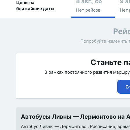
8 авг., сб
9 а
Цены на
ближайшие даты
Нет рейсов
Нет 
Рей
Попробуйте изменить 
Станьте п
В рамках постоянного развития маршр
С
Автобусы Ливны — Лермонтово на А
Автобус Ливны — Лермонтово . Расписание, время 