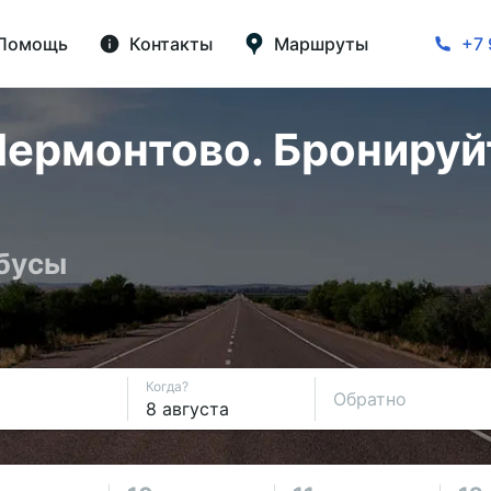
Помощь
Контакты
Маршруты
+7 
ермонтово. Бронируйт
обусы
Когда?
Обратно