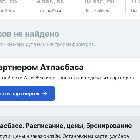
вг., сб
9 авг., вс
10 авг., пн
11 
рейсов
Нет рейсов
Нет рейсов
Нет
сов не найдено
точки маршрута или настройки фильтров.
артнером Атласбаса
утной сети Атласбас ищет опытных и надежных партнеров
тать партнером
сбасе. Расписание, цены, бронирование
ути, цены и заказ онлайн. Остановки на карте, удобное