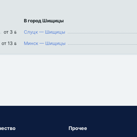
В город Шищицы
от 3 
Слуцк — Шищицы
от 13 
Минск — Шищицы
чество
Прочее