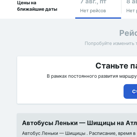
7 авг., пт
8 а
Цены на
ближайшие даты
Нет рейсов
Нет 
Рей
Попробуйте изменить 
Станьте п
В рамках постоянного развития маршр
С
Автобусы Леньки — Шищицы на Атла
Автобус Леньки — Шищицы . Расписание, время в п