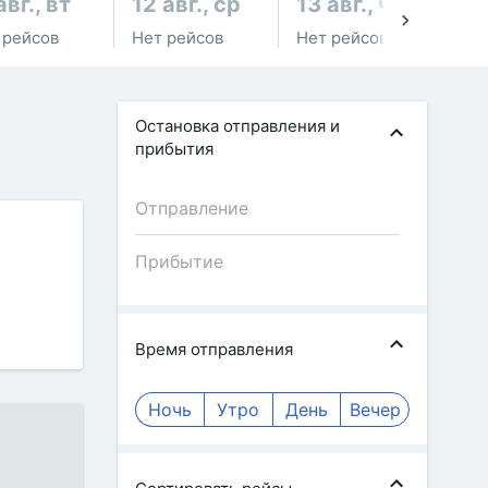
авг., вт
12 авг., ср
13 авг., чт
14
 рейсов
Нет рейсов
Нет рейсов
Не
Остановка отправления и
прибытия
Время отправления
Ночь
Утро
День
Вечер