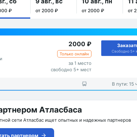
вг., сб
9 авг., вс
10 авг., пн
11 
000 ₽
от 2000 ₽
от 2000 ₽
от 
2000
₽
Заказат
Свободно 5+ 
Только онлайн
и
за 1 место
свободно 5+ мест
В пути: 15 
артнером Атласбаса
утной сети Атласбас ищет опытных и надежных партнеров
тать партнером