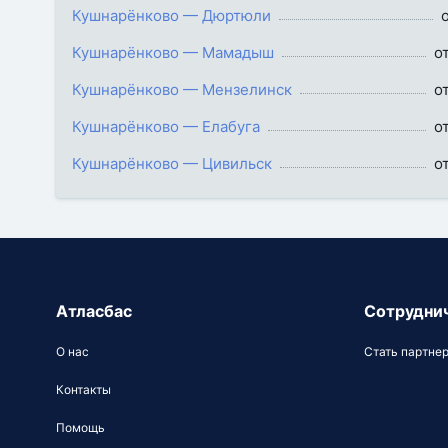
Кушнарёнково — Дюртюли
Кушнарёнково — Мамадыш
о
Кушнарёнково — Мензелинск
о
Кушнарёнково — Елабуга
о
Кушнарёнково — Цивильск
о
Атласбас
Сотрудни
О нас
Стать партне
Контакты
Помощь