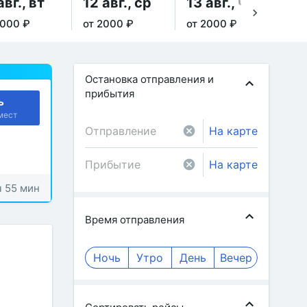
авг., вт
12 авг., ср
13 авг., чт
14
2000 ₽
от 2000 ₽
от 2000 ₽
от 
Остановка отправления и
прибытия
ь
мест
На карте
На карте
ч 55 мин
Время отправления
Ночь
Утро
День
Вечер