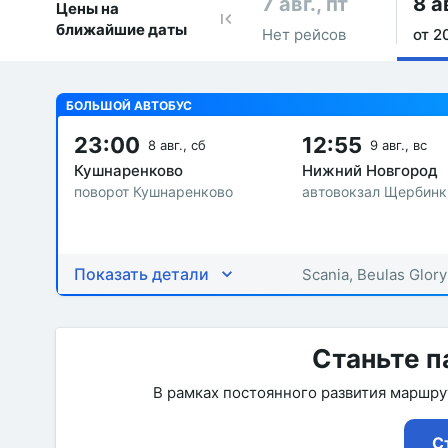
7 авг., пт
8 а
Цены на
ближайшие даты
Нет рейсов
от 2
БОЛЬШОЙ АВТОБУС
23:00
12:55
8 авг., сб
9 авг., вс
Кушнаренково
Нижний Новгород
поворот Кушнаренково
автовокзал Щербинк
Показать детали
Scania, Beulas Glory
Станьте п
В рамках постоянного развития маршр
С