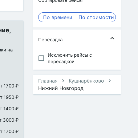
Сортировать рейсы
По времени
По стоимости
ние,
Пересадка
вки на
Исключить рейсы с
пересадкой
Главная
Кушнарёнково
т 1700 ₽
Нижний Новгород
т 1950 ₽
т 1400 ₽
т 3000 ₽
т 1700 ₽