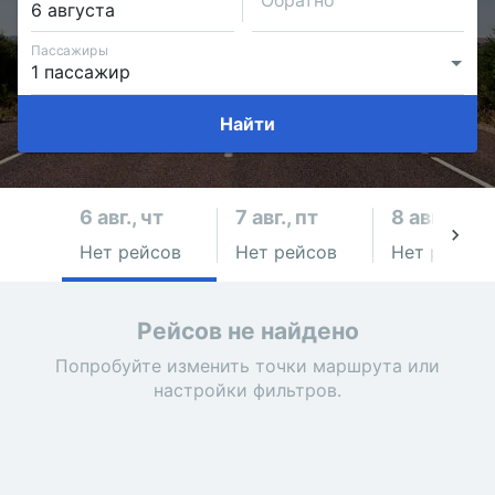
Обратно
Пассажиры
Найти
6 авг., чт
7 авг., пт
8 авг., сб
Нет рейсов
Нет рейсов
Нет рейсов
Рейсов не найдено
Попробуйте изменить точки маршрута или
настройки фильтров.