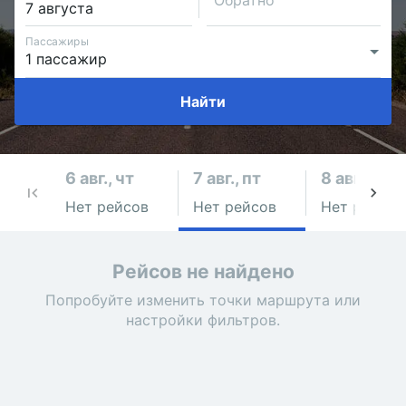
Обратно
Пассажиры
Найти
6 авг., чт
7 авг., пт
8 авг., сб
Нет рейсов
Нет рейсов
Нет рейсов
Рейсов не найдено
Попробуйте изменить точки маршрута или
настройки фильтров.