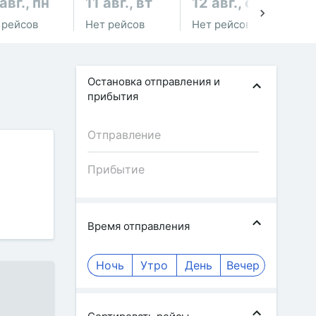
авг., пн
11 авг., вт
12 авг., ср
13
 рейсов
Нет рейсов
Нет рейсов
Не
Остановка отправления и
прибытия
Время отправления
Ночь
Утро
День
Вечер