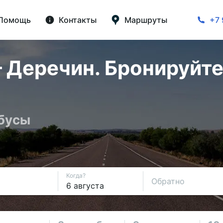
Помощь
Контакты
Маршруты
+7 
 Деречин. Бронируйте
обусы
Когда?
Обратно