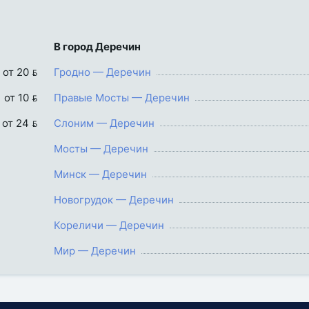
В город Деречин
от 20 
Гродно — Деречин
от 10 
Правые Мосты — Деречин
от 24 
Слоним — Деречин
Мосты — Деречин
Минск — Деречин
Новогрудок — Деречин
Кореличи — Деречин
Мир — Деречин