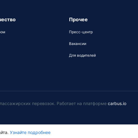
чество
Прочее
ром
Пресс-центр
Вакансии
Для водителей
у пассажирских перевозок
.
Работает на платформе
carbus.io
йта.
Узнайте подробнее