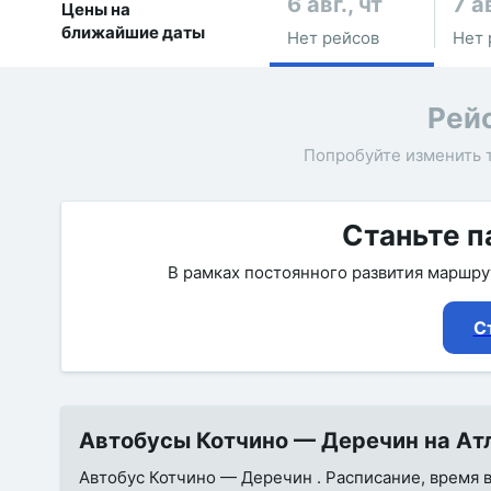
6 авг., чт
7 ав
Цены на
ближайшие даты
Нет рейсов
Нет 
Рей
Попробуйте изменить 
Станьте п
В рамках постоянного развития маршр
С
Автобусы Котчино — Деречин на Атл
Автобус Котчино — Деречин . Расписание, время в 