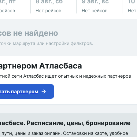
г., пт
8 авг., сб
9 авг., вс
10 
рейсов
Нет рейсов
Нет рейсов
Нет
сов не найдено
точки маршрута или настройки фильтров.
артнером Атласбаса
утной сети Атласбас ищет опытных и надежных партнеров
тать партнером
асбасе. Расписание, цены, бронирование
пути, цены и заказ онлайн. Остановки на карте, удобное