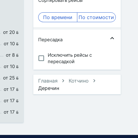
Сортировать рейсы
По времени
По стоимости
от 20 
Пересадка
от 10 
от 8 
Исключить рейсы с
пересадкой
от 10 
от 25 
Главная
Котчино
Деречин
от 17 
от 17 
от 17 