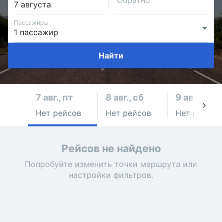
Обратно
Пассажиры
Найти
7 авг., пт
8 авг., сб
9 авг., вс
Нет рейсов
Нет рейсов
Нет рейсов
Рейсов не найдено
Попробуйте изменить точки маршрута или
настройки фильтров.