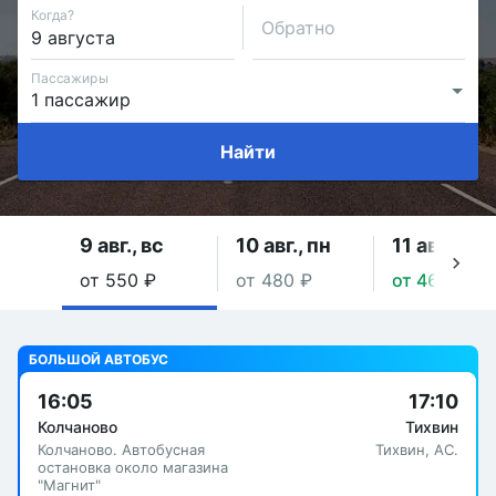
Когда?
Обратно
Пассажиры
Найти
9 авг., вс
10 авг., пн
11 авг., вт
от 550 ₽
от 480 ₽
от 460 ₽
БОЛЬШОЙ АВТОБУС
16:05
17:10
Колчаново
Тихвин
Колчаново. Автобусная
Тихвин, АC.
остановка около магазина
"Магнит"