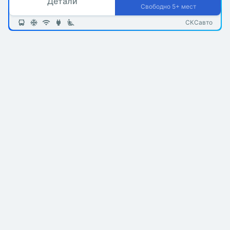
Детали
Свободно 5+ мест
СКСавто