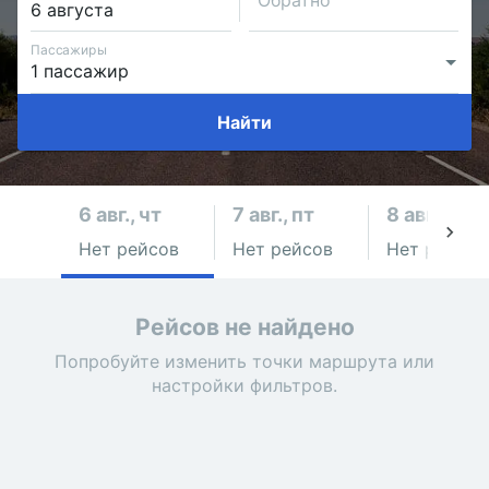
Обратно
Пассажиры
Найти
6 авг., чт
7 авг., пт
8 авг., сб
Нет рейсов
Нет рейсов
Нет рейсов
Рейсов не найдено
Попробуйте изменить точки маршрута или
настройки фильтров.