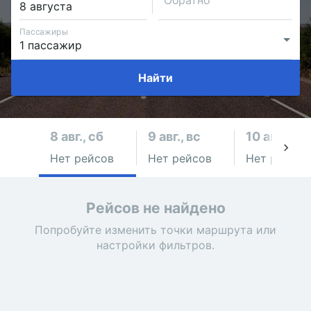
Обратно
Пассажиры
Найти
8 авг., сб
9 авг., вс
10 авг., пн
Нет рейсов
Нет рейсов
Нет рейсов
Рейсов не найдено
Попробуйте изменить точки маршрута или
настройки фильтров.