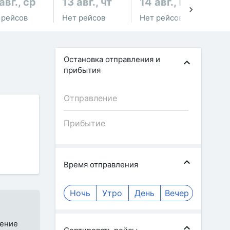
авг., ср
13 авг., чт
14 авг., пт
15
 рейсов
Нет рейсов
Нет рейсов
Не
Остановка отправления и
прибытия
Время отправления
Ночь
Утро
День
Вечер
жение