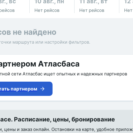
вг., вс
10 авг., пн
11 авг., вт
12 
рейсов
Нет рейсов
Нет рейсов
Нет
сов не найдено
точки маршрута или настройки фильтров.
артнером Атласбаса
утной сети Атласбас ищет опытных и надежных партнеров
тать партнером
се. Расписание, цены, бронирование
и, цены и заказ онлайн. Остановки на карте, удобное прило