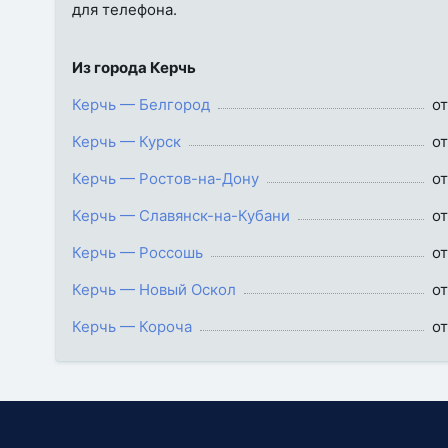
для телефона.
Из города Керчь
Керчь — Белгород
от
Керчь — Курск
от
Керчь — Ростов-на-Дону
от
Керчь — Славянск-на-Кубани
от
Керчь — Россошь
от
Керчь — Новый Оскол
от
Керчь — Короча
от