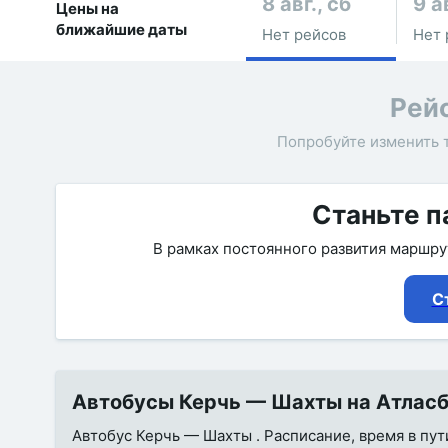
8 авг., сб
9 а
Цены на
ближайшие даты
Нет рейсов
Нет 
Рей
Попробуйте изменить 
Станьте п
В рамках постоянного развития маршр
С
Автобусы Керчь — Шахты на Атласба
Автобус Керчь — Шахты . Расписание, время в пут