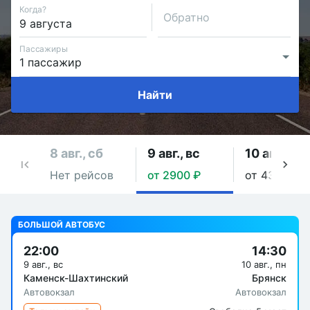
Когда?
Обратно
Пассажиры
Найти
8 авг., сб
9 авг., вс
10 авг., пн
Нет рейсов
от 2900 ₽
от 4347 ₽
БОЛЬШОЙ АВТОБУС
22:00
14:30
9 авг., вс
10 авг., пн
Каменск-Шахтинский
Брянск
Автовокзал
Автовокзал