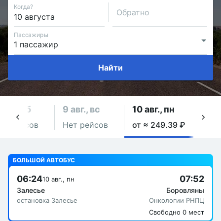
Когда?
Обратно
Пассажиры
Найти
 авг., сб
9 авг., вс
10 авг., пн
11 ав
ет рейсов
Нет рейсов
от ≈ 249.39 ₽
от ≈
БОЛЬШОЙ АВТОБУС
06:24
07:52
10 авг., пн
Залесье
Боровляны
остановка Залесье
Онкологии РНПЦ
Свободно 0 мест