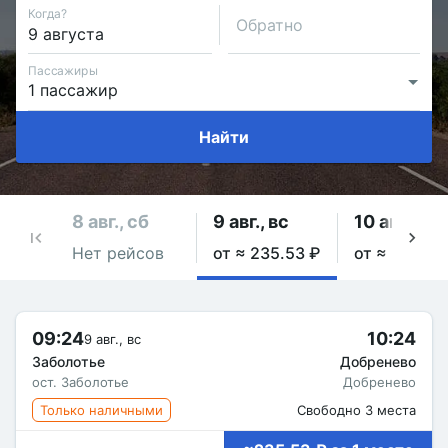
Когда?
Обратно
Пассажиры
Найти
8 авг., сб
9 авг., вс
10 авг., пн
Нет рейсов
от ≈ 235.53 ₽
от ≈ 235.53
09:24
10:24
9 авг., вс
Заболотье
Добренево
ост. Заболотье
Добренево
Только наличными
Свободно 3 места