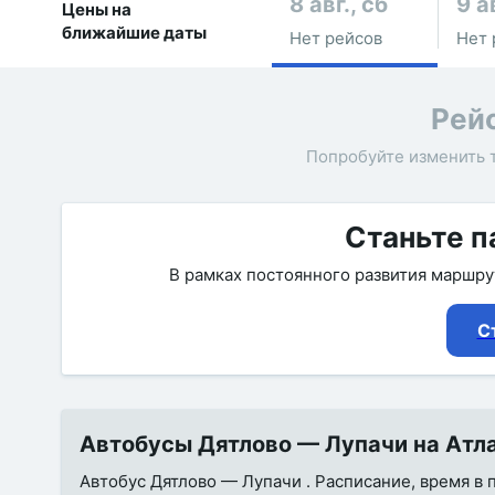
8 авг., сб
9 а
Цены на
ближайшие даты
Нет рейсов
Нет 
Рей
Попробуйте изменить 
Станьте п
В рамках постоянного развития маршр
С
Автобусы Дятлово — Лупачи на Атла
Автобус Дятлово — Лупачи . Расписание, время в 