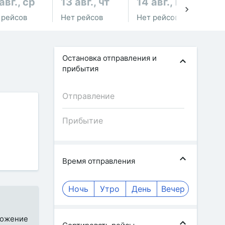
авг., ср
13 авг., чт
14 авг., пт
15
 рейсов
Нет рейсов
Нет рейсов
Не
Остановка отправления и
прибытия
Время отправления
Ночь
Утро
День
Вечер
иложение