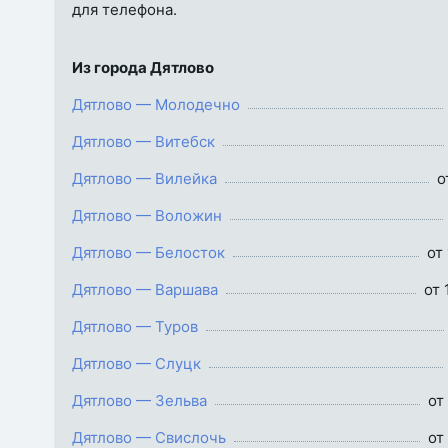
для телефона.
Из города Дятлово
Дятлово — Молодечно
Дятлово — Витебск
Дятлово — Вилейка
о
Дятлово — Воложин
Дятлово — Белосток
от 
Дятлово — Варшава
от 
Дятлово — Туров
Дятлово — Слуцк
Дятлово — Зельва
от
Дятлово — Свислочь
от