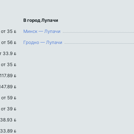
В город Лупачи
от 35 
Минск — Лупачи
от 56 
Гродно — Лупачи
т 33.9 
от 35 
117.89 
147.89 
от 59 
от 39 
 38.93 
 33.89 