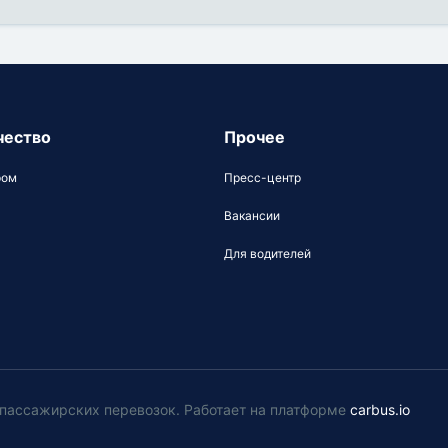
чество
Прочее
ром
Пресс-центр
Вакансии
Для водителей
у пассажирских перевозок
.
Работает на платформе
carbus.io