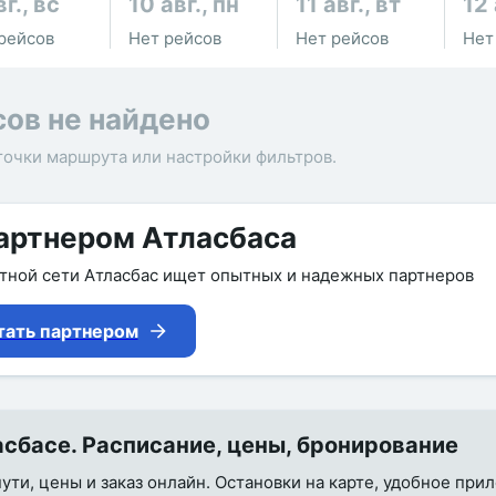
вг., вс
10 авг., пн
11 авг., вт
12 
рейсов
Нет рейсов
Нет рейсов
Нет
сов не найдено
точки маршрута или настройки фильтров.
артнером Атласбаса
утной сети Атласбас ищет опытных и надежных партнеров
тать партнером
сбасе. Расписание, цены, бронирование
пути, цены и заказ онлайн. Остановки на карте, удобное пр