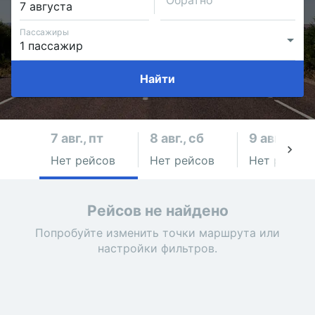
Обратно
Пассажиры
Найти
7 авг., пт
8 авг., сб
9 авг., вс
Нет рейсов
Нет рейсов
Нет рейсов
Рейсов не найдено
Попробуйте изменить точки маршрута или
настройки фильтров.