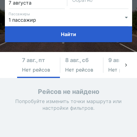
Обратно
Пассажиры
Найти
7 авг., пт
8 авг., сб
9 авг., вс
Нет рейсов
Нет рейсов
Нет рейсов
Рейсов не найдено
Попробуйте изменить точки маршрута или
настройки фильтров.