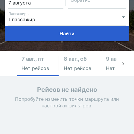
Обратно
Пассажиры
Найти
7 авг., пт
8 авг., сб
9 авг., вс
Нет рейсов
Нет рейсов
Нет рейсов
Рейсов не найдено
Попробуйте изменить точки маршрута или
настройки фильтров.