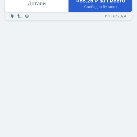
≈55.26 ₽ за 1 место
Детали
Свободно 5+ мест
ИП Гиль А.А.