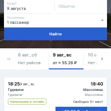
Когда?
Обратно
Пассажиры
Найти
8 авг., сб
9 авг., вс
10 авг., пн
Нет рейсов
от ≈ 55.26 ₽
Нет рейсов
18:25
18:40
9 авг., вс
Гудевичи
Массоляны
Гудевичи
Массоляны
Наличными и онлайн
Свободно 5+ мест