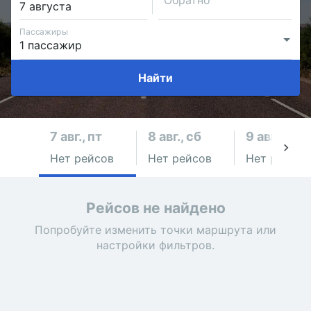
Обратно
Пассажиры
Найти
7 авг., пт
8 авг., сб
9 авг., вс
Нет рейсов
Нет рейсов
Нет рейсов
Рейсов не найдено
Попробуйте изменить точки маршрута или
настройки фильтров.