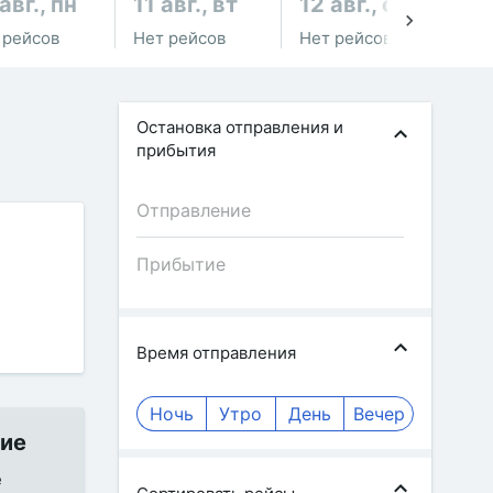
авг., пн
11 авг., вт
12 авг., ср
13
 рейсов
Нет рейсов
Нет рейсов
Не
Остановка отправления и
прибытия
Время отправления
Ночь
Утро
День
Вечер
ние
е