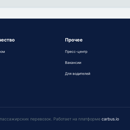
чество
Прочее
ром
Пресс-центр
Вакансии
Для водителей
у пассажирских перевозок
.
Работает на платформе
carbus.io