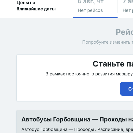
6 авг., чт
7 ав
Цены на
ближайшие даты
Нет рейсов
Нет 
Рей
Попробуйте изменить 
Станьте п
В рамках постоянного развития маршр
С
Автобусы Горбовщина — Проходы на
Автобус Горбовщина — Проходы . Расписание, врем