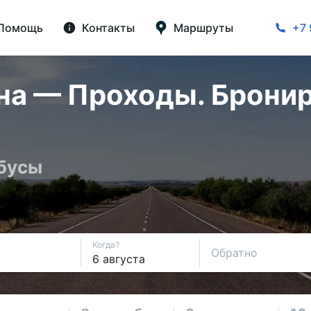
Помощь
Контакты
Маршруты
+7 
а — Проходы. Бронир
обусы
Когда?
Обратно