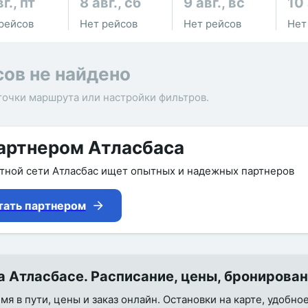
г., пт
8 авг., сб
9 авг., вс
10 
рейсов
Нет рейсов
Нет рейсов
Нет
сов не найдено
точки маршрута или настройки фильтров.
артнером Атласбаса
утной сети Атласбас ищет опытных и надежных партнеров
тать партнером
 Атласбасе. Расписание, цены, бронирова
я в пути, цены и заказ онлайн. Остановки на карте, удобно