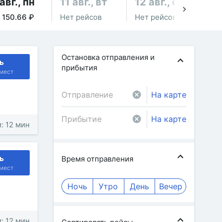
авг., пн
11 авг., вт
12 авг., ср
13
≈ 150.66 ₽
Нет рейсов
Нет рейсов
Не
Остановка отправления и
ь
прибытия
мест
На карте
На карте
: 12 мин
ь
Время отправления
мест
Ночь
Утро
День
Вечер
: 12 мин