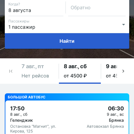
Когда?
Обратно
Пассажиры
Найти
7 авг., пт
8 авг., сб
9 авг., вс
Нет рейсов
от 4500 ₽
от 4500 ₽
БОЛЬШОЙ АВТОБУС
17:50
06:30
8 авг., сб
9 авг., вс
Геленджик
Брянка
Остановка "Магнит", ул.
Автовокзал Брянка
Кирова, 125