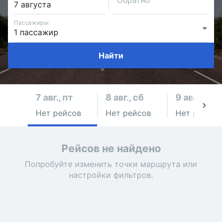
Обратно
Пассажиры
Найти
7 авг., пт
8 авг., сб
9 авг., вс
Нет рейсов
Нет рейсов
Нет рейсов
Рейсов не найдено
Попробуйте изменить точки маршрута или
настройки фильтров.