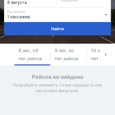
Обратно
Пассажиры
Найти
8 авг., сб
9 авг., вс
10 авг., пн
Нет рейсов
Нет рейсов
Нет рейсов
Рейсов не найдено
Попробуйте изменить точки маршрута или
настройки фильтров.