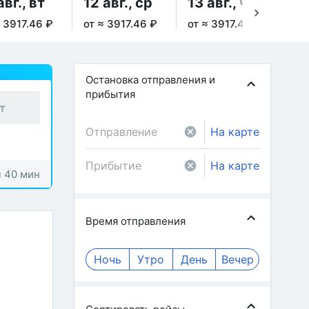
авг., вт
12 авг., ср
13 авг., чт
14
≈ 3917.46 ₽
от ≈ 3917.46 ₽
от ≈ 3917.46 ₽
от 
Остановка отправления и
прибытия
т
На карте
На карте
ч 40 мин
Время отправления
Ночь
Утро
День
Вечер