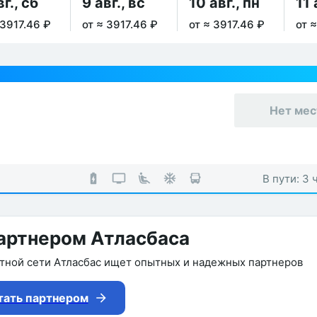
вг., сб
9 авг., вс
10 авг., пн
11 
 3917.46 ₽
от ≈ 3917.46 ₽
от ≈ 3917.46 ₽
от 
Нет мес
В пути: 3 
артнером Атласбаса
утной сети Атласбас ищет опытных и надежных партнеров
тать партнером