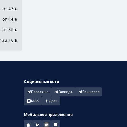
от 47 
от 44 
от 35 
т 33.78 
Социальные сети
Поволжье
Вологда
Башкирия
MAX
Дзен
Мобильное приложение