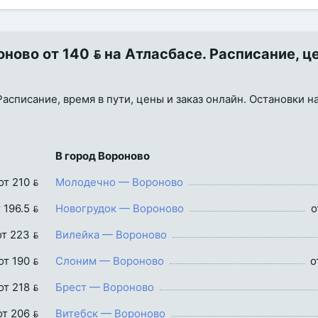
ово от 140  на Атласбасе. Расписание, ц
асписание, время в пути, цены и заказ онлайн. Остановки на
В город Вороново
от 210 
Молодечно — Вороново
 196.5 
Новогрудок — Вороново
о
от 223 
Вилейка — Вороново
от 190 
Слоним — Вороново
о
от 218 
Брест — Вороново
от 206 
Витебск — Вороново