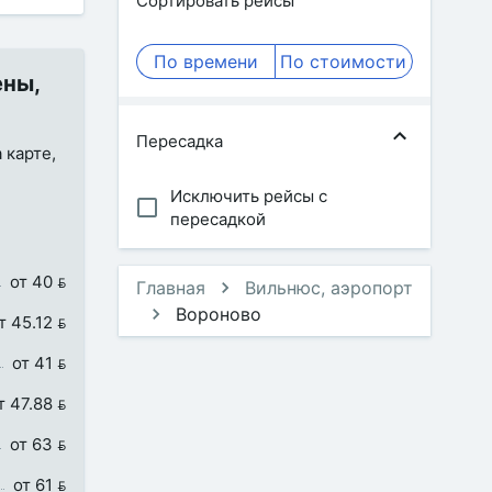
Сортировать рейсы
По времени
По стоимости
ены,
Пересадка
 карте,
Исключить рейсы с
пересадкой
от 40 
Главная
Вильнюс, аэропорт
Вороново
т 45.12 
от 41 
т 47.88 
от 63 
от 61 