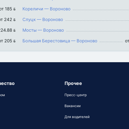
от 185 
Кореличи — Вороново
от 242 
Слуцк — Вороново
224.88 
Мосты — Вороново
от 205 
Большая Берестовица — Вороново
о
чество
Прочее
ром
Пресс-центр
Вакансии
Для водителей