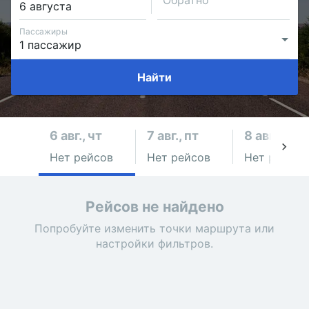
Обратно
Пассажиры
Найти
6 авг., чт
7 авг., пт
8 авг., сб
Нет рейсов
Нет рейсов
Нет рейсов
Рейсов не найдено
Попробуйте изменить точки маршрута или
настройки фильтров.