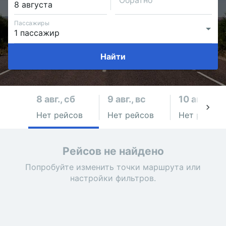
Обратно
Пассажиры
Найти
8 авг., сб
9 авг., вс
10 авг., пн
Нет рейсов
Нет рейсов
Нет рейсов
Рейсов не найдено
Попробуйте изменить точки маршрута или
настройки фильтров.