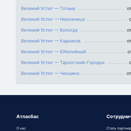
Великий Устюг — Тотьма
о
Великий Устюг — Нюксеница
Великий Устюг — Вологда
о
Великий Устюг — Кадников
о
Великий Устюг — Юбилейный
о
Великий Устюг — Тарногский-Городок
Великий Устюг — Чекшино
о
Атласбас
Сотрудни
О нас
Стать партне