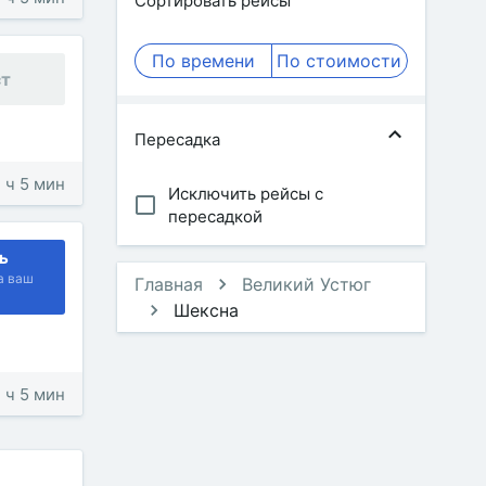
Сортировать рейсы
По времени
По стоимости
ст
Пересадка
7 ч 5 мин
Исключить рейсы с
пересадкой
ь
а ваш
Главная
Великий Устюг
Шексна
7 ч 5 мин