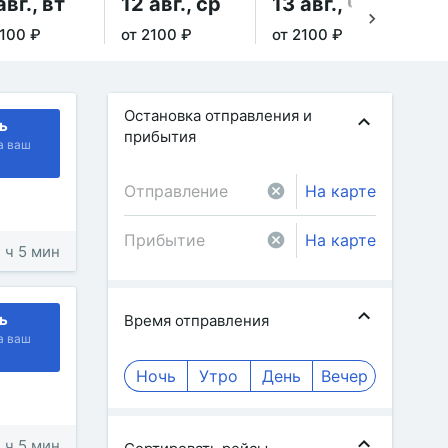
авг., вт
12 авг., ср
13 авг., чт
14
2100 ₽
от 2100 ₽
от 2100 ₽
от 
Остановка отправления и
ь
прибытия
а ваш
На карте
На карте
7 ч 5 мин
ь
Время отправления
а ваш
Ночь
Утро
День
Вечер
7 ч 5 мин