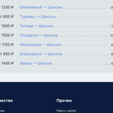
т 1200 ₽
Юбилейный — Шексна
о
от 800 ₽
Туровец — Шексна
т 1800 ₽
Тотьма — Шексна
т 1500 ₽
Полдарса — Шексна
о
т 1150 ₽
Нюксеница — Шексна
о
от 650 ₽
Бобровское — Шексна
о
т 1400 ₽
Леваш — Шексна
о
чество
Прочее
ром
Пресс-центр