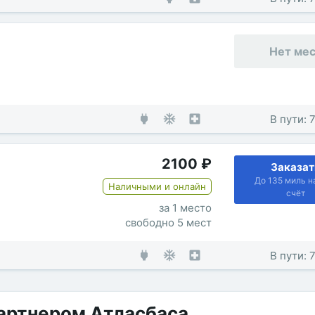
Нет ме
В пути: 
2100
₽
Заказат
До 135 миль н
Наличными и онлайн
счёт
за 1 место
свободно 5 мест
В пути: 
артнером Атласбаса