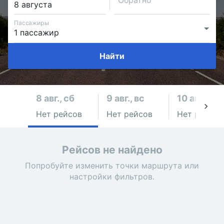
Обратно
Пассажиры
Найти
8 авг., сб
9 авг., вс
10 авг., пн
Нет рейсов
Нет рейсов
Нет рейсов
Рейсов не найдено
Попробуйте изменить точки маршрута или
настройки фильтров.